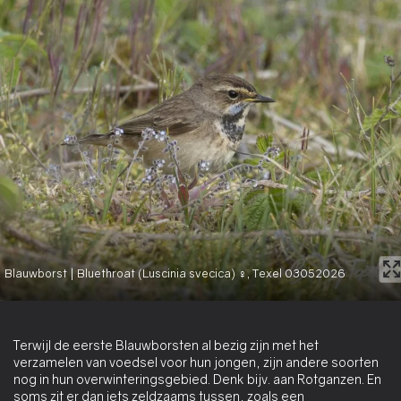
Blauwborst | Bluethroat (Luscinia svecica) ♀, Texel 03052026
Terwijl de eerste Blauwborsten al bezig zijn met het
verzamelen van voedsel voor hun jongen, zijn andere soorten
nog in hun overwinteringsgebied. Denk bijv. aan Rotganzen. En
soms zit er dan iets zeldzaams tussen, zoals een