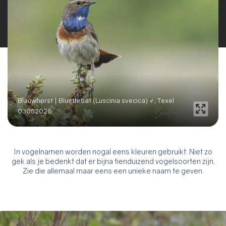
Blauwborst | Bluethroat (Luscinia svecica) ♂, Texel
03052026
In vogelnamen worden nogal eens kleuren gebruikt. Niet zo
gek als je bedenkt dat er bijna tienduizend vogelsoorten zijn.
Zie die allemaal maar eens een unieke naam te geven.