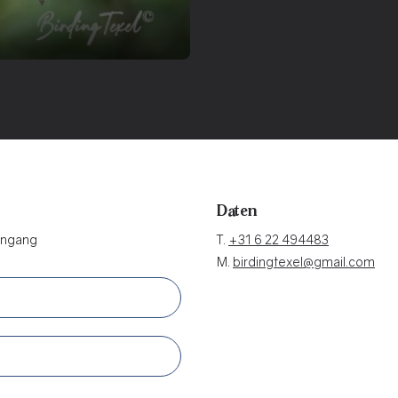
Daten
eingang
T.
+31 6 22 494483
M.
birdingtexel@gmail.com